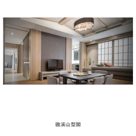
礁溪山型閣