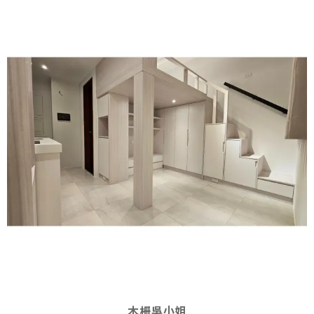
木柵吳小姐