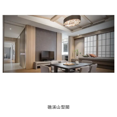
礁溪山型閣