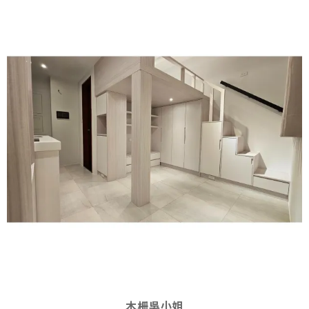
木柵吳小姐