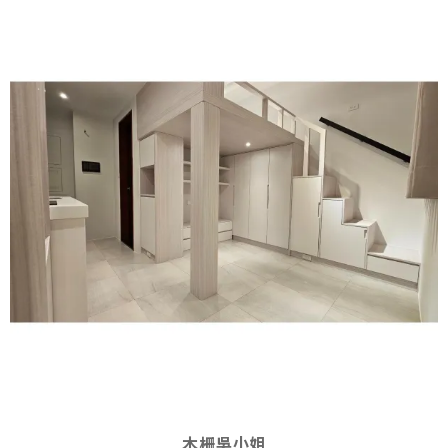
木柵吳小姐