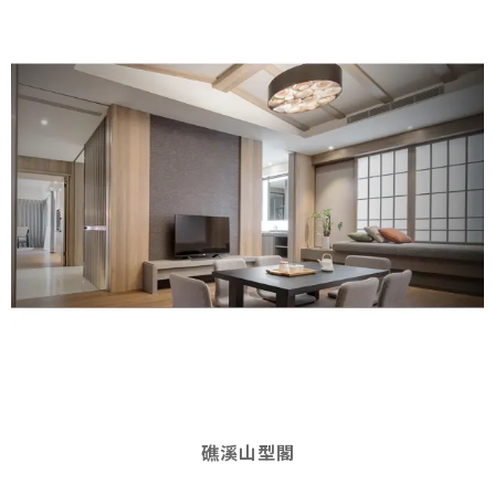
礁溪山型閣