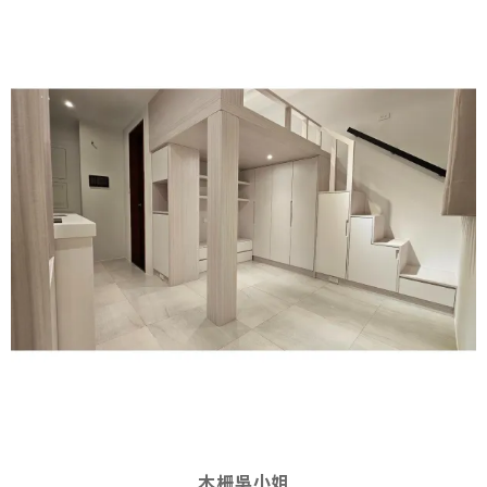
木柵吳小姐